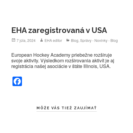
EHA zaregistrovaná v USA
Posted
Author
Categories
7 júla, 2024
EHA editor
Blog
,
Správy - Novinky - Blog
on
European Hockey Academy priebežne rozširuje
svoje aktivity. Výsledkom rozširovania aktivít je aj
registrácia našej asociácie v štáte Illinois, USA.
F
a
c
e
MÔŽE VÁS TIEŽ ZAUJÍMAŤ
b
o