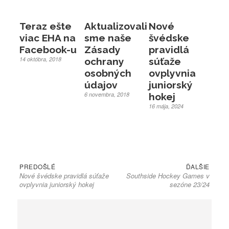
o
k
Teraz ešte
Aktualizovali
Nové
viac EHA na
sme naše
švédske
Facebook-u
Zásady
pravidlá
14 októbra, 2018
ochrany
súťaže
osobných
ovplyvnia
údajov
juniorský
6 novembra, 2018
hokej
16 mája, 2024
Previous
Next
Navigácia
PREDOŠLÉ
ĎALŠIE
post:
post:
Nové švédske pravidlá súťaže
Southside Hockey Games v
v
ovplyvnia juniorský hokej
sezóne 23/24
článku